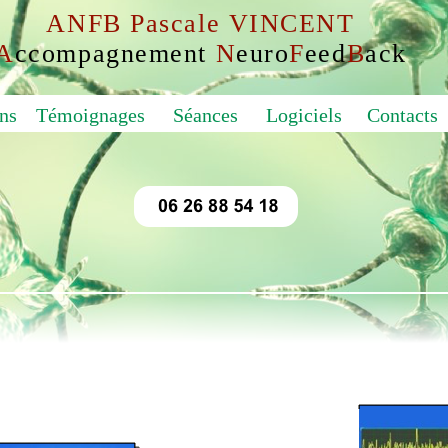
ANFB Pascale VINCENT
A
ccompagnement
N
euro
F
eed
B
ack
ns
Témoignages
Séances
Logiciels
Contacts